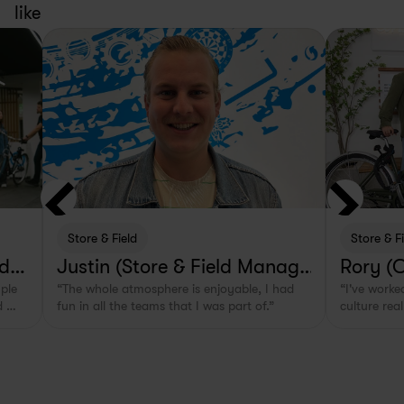
like
Store & Field
Store & F
lde
Justin (Store & Field Manage
Rory (
ple 
“The whole atmosphere is enjoyable, I had 
“I've worked
r in Rotterdam, NL)
 
fun in all the teams that I was part of.”
culture real