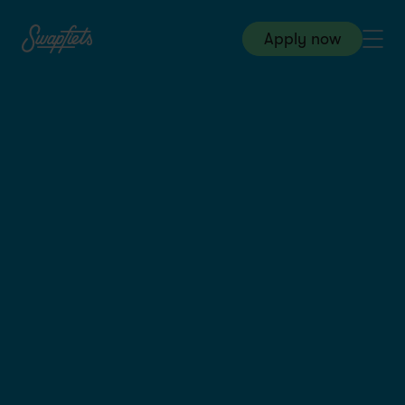
Apply now
Store & Field
Swapfiets NL
|
Jun 1, 2026