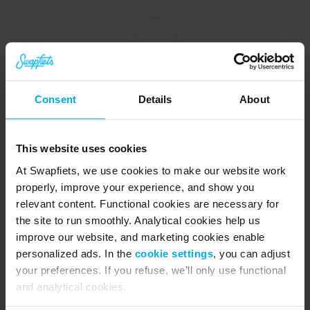
G
r
Consent
Details
About
o
w
t
This website uses cookies
h 
At Swapfiets, we use cookies to make our website work
o
properly, improve your experience, and show you
p
relevant content. Functional cookies are necessary for
p
o
the site to run smoothly. Analytical cookies help us
rt
improve our website, and marketing cookies enable
u
personalized ads. In the
cookie settings
, you can adjust
ni
your preferences. If you refuse, we’ll only use functional
ti
and analytical cookies.
e