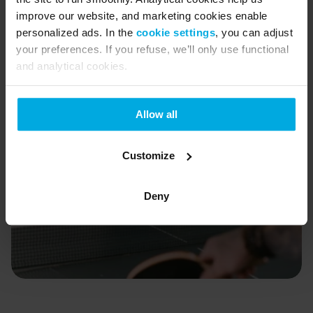
e
n
improve our website, and marketing cookies enable
personalized ads. In the
cookie settings
, you can adjust
your preferences. If you refuse, we’ll only use functional
and analytical cookies.
Allow all
Customize
Deny