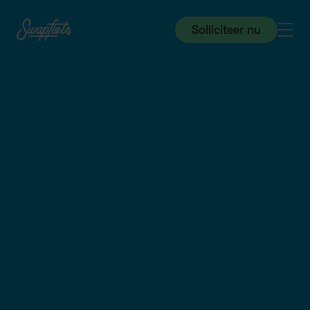
Solliciteer nu
Store & Field
Swapfiets NL
|
1 jun 2026