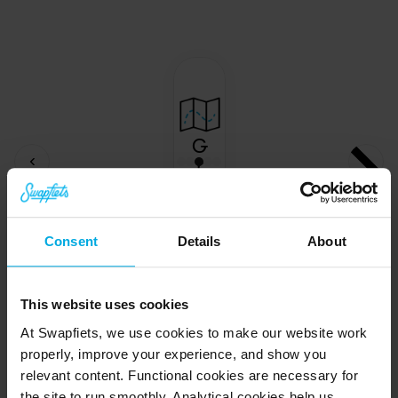
G
r
o
ei
m
o
Consent
Details
About
g
el
ij
This website uses cookies
k
At Swapfiets, we use cookies to make our website work
h
properly, improve your experience, and show you
e
relevant content. Functional cookies are necessary for
d
the site to run smoothly. Analytical cookies help us