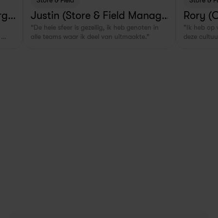
Store & Field
Store & F
rg,
Justin (Store & Field Manage
Rory (
“De hele sfeer is gezellig, ik heb genoten in 
"Ik heb op 
r in Rotterdam, NL)
alle teams waar ik deel van uitmaakte.”
deze cultuu